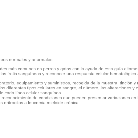
uíneos normales y anormales!
es más comunes en perros y gatos con la ayuda de esta guía altamente
os frotis sanguíneos y reconocer una respuesta celular hematológica a 
ratorio, equipamiento y suministros, recogida de la muestra, tinción y m
e los diferentes tipos celulares en sangre, el número, las alteraciones y 
e cada línea celular sanguínea.
 el reconocimiento de condiciones que pueden presentar variaciones en l
 eritrocitos a leucemia mieloide crónica.