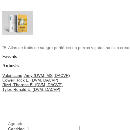
"El Atlas de frotis de sangre periférica en perros y gatos ha sido cr
Favorito
Autor/es
Valenciano, Amy (DVM, MS, DACVP)
Cowell, Rick L. (DVM, DACVP)
Rizzi, Theresa E. (DVM, DACVP)
Tyler, Ronald E. (DVM, DACVP)
Agotado
Cantidad