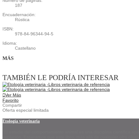
Número de páginas:
187
Encuadernación:
Rústica
ISBN:
978-84-96344-94-5
Idioma:
Castellano
MÁS
TAMBIÉN LE PODRÍA INTERESAR
Ver Más
Favorito
Compartir
Oferta especial limitada
Etología veterinaria
“El estudio del comportamiento animal es una disciplina científica ap
evolución. Esperamos que este libro, más allá de cualquier otro objet