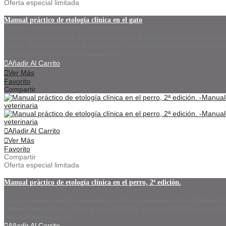
Oferta especial limitada
Manual práctico de etología clínica en el gato
"El manual práctico de etología clínica en el gato es la herramienta id
clínico. Permite realizar el diagnóstico, tratamiento y prevención de 
comportamiento más comunes en el...
Añadir Al Carrito
Ver Más
Favorito
Compartir
Añadir Al Carrito
Ver Más
Favorito
Compartir
Oferta especial limitada
Manual práctico de etología clínica en el perro, 2ª edición.
“Es un manual práctico de etología clínica que tiene como objetivo facil
tanto el diagnóstico, como el tratamiento y la prevención de los pr
más habituales en el...
Añadir Al Carrito