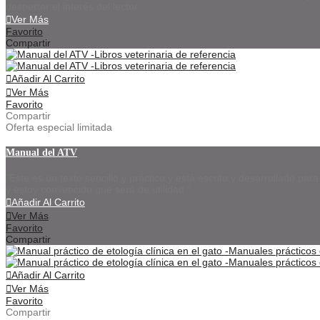
despertar el interés del lector...
Ver Más
Favorito
Compartir
Añadir Al Carrito
Ver Más
Favorito
Compartir
Oferta especial limitada
Manual del ATV
"Este es un texto sencillo y práctico y está escrito y desarrollado para
y estoy convencido que será de utilidad."
Añadir Al Carrito
Ver Más
Favorito
Compartir
Añadir Al Carrito
Ver Más
Favorito
Compartir