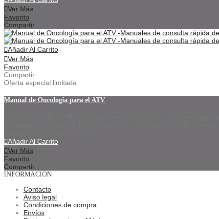
Ver Más
Favorito
Compartir
Añadir Al Carrito
Ver Más
Favorito
Compartir
Oferta especial limitada
Manual de Oncologí­a para el ATV
â€œLa labor de los ATVs es fundamental en el dí­a a dí­a de un centro 
labores en el campo de la oncologí­a son múltiples; desde la correct
muestras (citologí­as, análisis...
Añadir Al Carrito
Ver Más
Favorito
Compartir
INFORMACIÓN
Contacto
Aviso legal
Condiciones de compra
Envíos