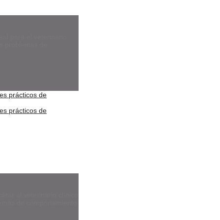
eal para el veterinario
los problemas de
itar al veterinario clínico
oblemas de comportamiento