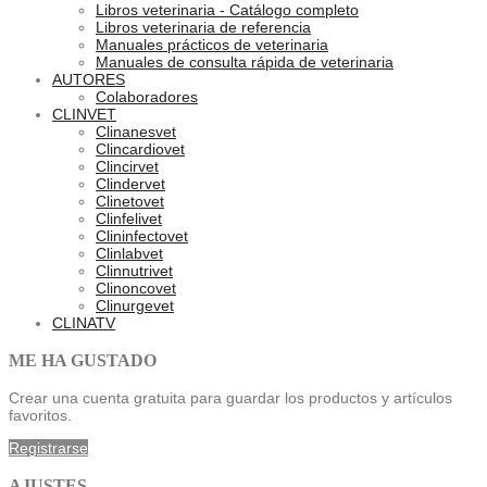
Libros veterinaria - Catálogo completo
Libros veterinaria de referencia
Manuales prácticos de veterinaria
Manuales de consulta rápida de veterinaria
AUTORES
Colaboradores
CLINVET
Clinanesvet
Clincardiovet
Clincirvet
Clindervet
Clinetovet
Clinfelivet
Clininfectovet
Clinlabvet
Clinnutrivet
Clinoncovet
Clinurgevet
CLINATV
ME HA GUSTADO
Crear una cuenta gratuita para guardar los productos y artículos
favoritos.
Registrarse
AJUSTES