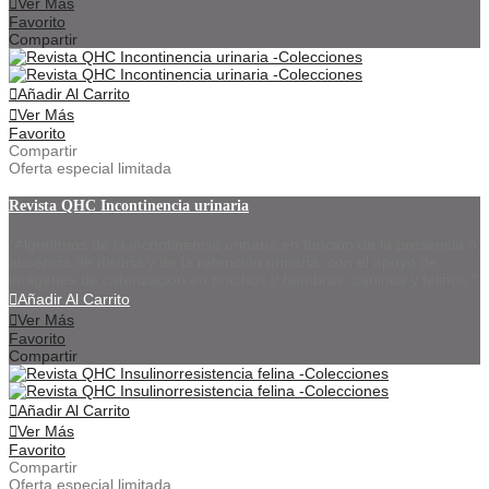
Ver Más
Favorito
Compartir
Añadir Al Carrito
Ver Más
Favorito
Compartir
Oferta especial limitada
Revista QHC Incontinencia urinaria
"Algoritmos de la incontinència urinaria en función de la presencia o
ausencia de disúria y de la retención urinaria, con el apoyo de
imágenes de caterización en machos y hembras, caninos y felinos.”
Añadir Al Carrito
Ver Más
Favorito
Compartir
Añadir Al Carrito
Ver Más
Favorito
Compartir
Oferta especial limitada