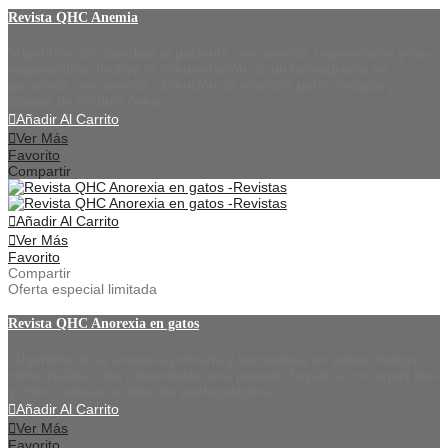
Revista QHC Anemia
“Algoritmo del abordaje al paciente con anemia, regenerativa y no-
regenerativa. Incluye la interpretación de un hemograma en
pacientes con anemia, obtención de muestra para citología y
biopsia de médula ósea,...
Añadir Al Carrito
Ver Más
Favorito
Compartir
Añadir Al Carrito
Ver Más
Favorito
Compartir
Oferta especial limitada
Revista QHC Anorexia en gatos
“Algoritmo de la anorexia primaria y secundaria en gatos. Incluye
cómo realizar una citocentesis, una punción hepática con aguja fina
y cómo colocar un tubo de esofagostomía. ”
Añadir Al Carrito
Ver Más
Favorito