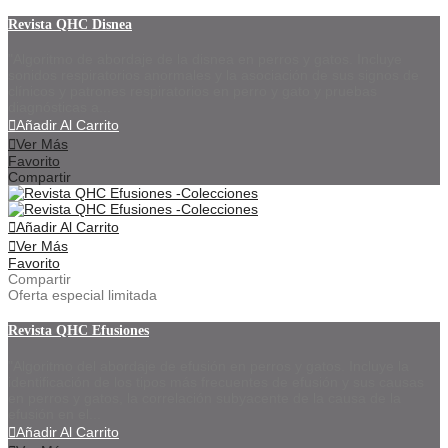
Revista QHC Disnea
"Algoritmo de abordaje de la disnea en perros y gatos. Incluye
sonidos respiratorios anormales y la asociación de sus signos de
clínicos y patrones respiratorios en perro y gato y pruebas
diagnósticas a...
Añadir Al Carrito
Ver Más
Favorito
Compartir
Añadir Al Carrito
Ver Más
Favorito
Compartir
Oferta especial limitada
Revista QHC Efusiones
"Algoritmo del abordaje de efusión en perros y gatos. Incluye la
identificación de los tipos más frecuentes de efusión y sus causas
en perros y gatos, la correlación subyacente de la causa de la
efusión en el...
Añadir Al Carrito