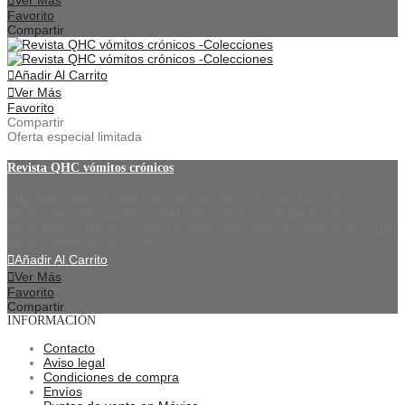
Favorito
Compartir
Añadir Al Carrito
Ver Más
Favorito
Compartir
Oferta especial limitada
Revista QHC vómitos crónicos
"Algoritmo del paciente con vómitos. Incluye cómo realizar una
prueba de estimulación con ACTH cuando se sospecha de
hipoadrenocorticismo, cómo realizar una gastroduodenoscopia, una
prueba dinámica de ácidos...
Añadir Al Carrito
Ver Más
Favorito
Compartir
INFORMACIÓN
Contacto
Aviso legal
Condiciones de compra
Envíos