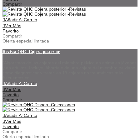
Compartir
Añadir Al Carrito
Ver Más
Favorito
Compartir
Oferta especial limitada
Revista QHC Cojera posterior
"Algoritmos de las cojeras del miembro pélvico en animales jóvenes
y en adultos. Incluye, Abordaje de una cojera del miembro pelviano,
cómo diagnosticar y tratar las 19 cojeras no traumáticas más
frecuentes en...
Añadir Al Carrito
Ver Más
Favorito
Compartir
Añadir Al Carrito
Ver Más
Favorito
Compartir
Oferta especial limitada