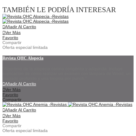
TAMBIÉN LE PODRÍA INTERESAR
Añadir Al Carrito
Ver Más
Favorito
Compartir
Oferta especial limitada
Revista QHC Alopecia
“Algoritmo de la alopecia canina congénita y adquirida. Incluye
explicación de cómo realizar un examen con lámpara de Wood, un
raspado profundo y una biopsia por punch.”
Añadir Al Carrito
Ver Más
Favorito
Compartir
Añadir Al Carrito
Ver Más
Favorito
Compartir
Oferta especial limitada