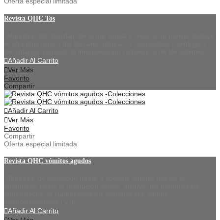
Oferta especial limitada
Revista QHC Tos
"Algoritmo del abordaje de la tos aguda y crónica en perros. Incluye
el abordaje clínico del derrame pleural, el diagnóstico radiológico
del colapso traqueal, la interpretación radiológica de los patrones...
Añadir Al Carrito
Ver Más
Favorito
Compartir
Añadir Al Carrito
Ver Más
Favorito
Compartir
Oferta especial limitada
Revista QHC vómitos agudos
"Algoritmo de actuación frente a vómitos agudos des de la
anamnesis hasta la resolución clínica. Incluye, los tratamientos
antieméticos, la fluidoterapia en animales con signos
gastrointestinales I y II. ”...
Añadir Al Carrito
Ver Más