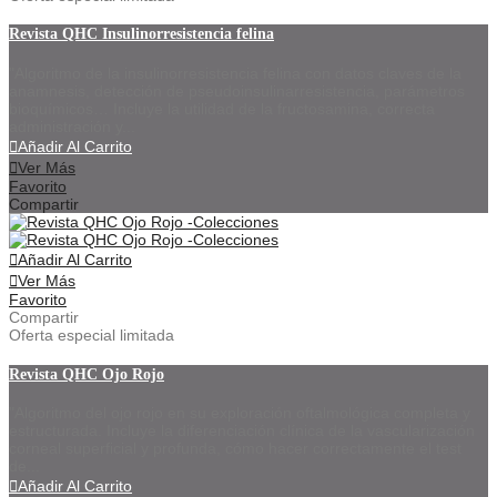
Revista QHC Insulinorresistencia felina
"Algoritmo de la insulinorresistencia felina con datos claves de la
anamnesis, detección de pseudoinsulinarresistencia, parámetros
bioquímicos… Incluye la utilidad de la fructosamina, correcta
administración y...
Añadir Al Carrito
Ver Más
Favorito
Compartir
Añadir Al Carrito
Ver Más
Favorito
Compartir
Oferta especial limitada
Revista QHC Ojo Rojo
"Algoritmo del ojo rojo en su exploración oftalmológica completa y
estructurada. Incluye la diferenciación clínica de la vascularización
corneal superficial y profunda, cómo hacer correctamente el test
de...
Añadir Al Carrito