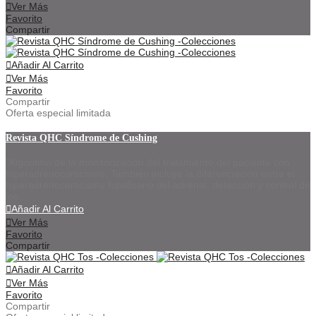
Ver Más
Favorito
Compartir
Añadir Al Carrito
Ver Más
Favorito
Compartir
Oferta especial limitada
Revista QHC Síndrome de Cushing
"Algoritmo de la monitorización del tratamiento del paciente con
hiperadrenocorticismo. También incluye la diferenciación entre el
hiperadrenocorticismo hipofisario del adrenal, detección y control de
los...
Añadir Al Carrito
Ver Más
Favorito
Compartir
Añadir Al Carrito
Ver Más
Favorito
Compartir