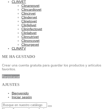
CLINVET
Clinanesvet
Clincardiovet
Clincirvet
Clindervet
Clinetovet
Clinfelivet
Clininfectovet
Clinlabvet
Clinnutrivet
Clinoncovet
Clinurgevet
CLINATV
ME HA GUSTADO
Crear una cuenta gratuita para guardar los productos y artículos
favoritos.
Registrarse
AJUSTES
Bienvenido
Iniciar sesión