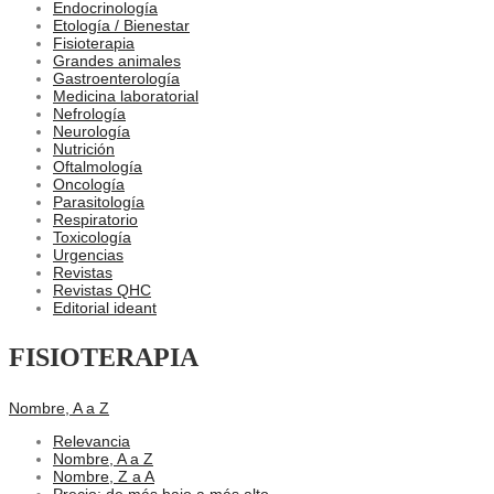
Endocrinología
Etología / Bienestar
Fisioterapia
Grandes animales
Gastroenterología
Medicina laboratorial
Nefrología
Neurología
Nutrición
Oftalmología
Oncología
Parasitología
Respiratorio
Toxicología
Urgencias
Revistas
Revistas QHC
Editorial ideant
FISIOTERAPIA
Nombre, A a Z
Relevancia
Nombre, A a Z
Nombre, Z a A